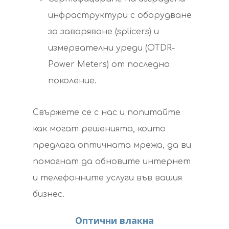
инфраструктури с оборудване
Телефония | Инте
за заваряване (splicers) и
Системи За Сате
измервателни уреди (OTDR-
Телевизия И Инте
Power Meters) от последно
поколение.
Свържете се с нас и попитайте
как могат решенията, които
предлага оптичната мрежа, да ви
помогнат да обновите интернет
и телефонните услуги във вашия
бизнес.
Оптични влакна