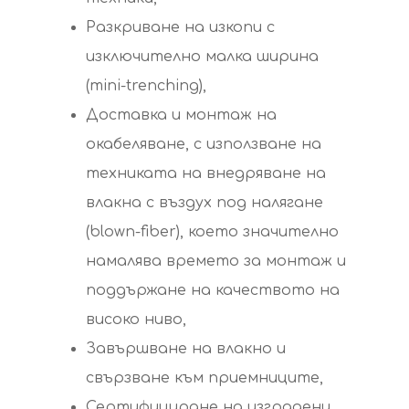
Разкриване на изкопи с
изключително малка ширина
(mini-trenching),
Компания
Доставка и монтаж на
окабеляване, с използване на
Инфрастр
техниката на внедряване на
влакна с въздух под налягане
Услуги
(blown-fiber), което значително
Оптични Влакна
Контакти
намалява времето за монтаж и
поддържане на качеството на
Поддръжка На Мре
високо ниво,
Инфраструктура
Завършване на влакно и
Инсталации И
свързване към приемниците,
Техническа Поддр
Сертифициране на изградени