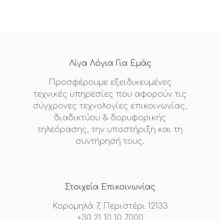
Λίγα Λόγια Για Εμάς
Προσφέρουμε εξειδικευμένες
τεχνικές υπηρεσίες που αφορούν τις
σύγχρονες τεχνολογίες επικοινωνίας,
διαδικτύου & δορυφορικής
τηλεόρασης, την υποστήριξη και τη
συντήρησή τους.
Στοιχεία Επικοινωνίας
Κορομηλά 7, Περιστέρι 12133
+30 21 10 10 7000