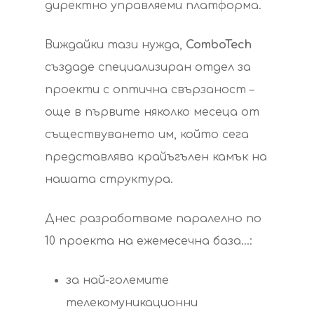
директно управляеми платформа.
Виждайки тази нужда,
ComboTech
създаде специализиран отдел за
проекти с оптична свързаност –
още в първите няколко месеца от
Hit enter to search or ESC to close
съществуването им, който сега
представлява крайъгълен камък на
нашата структура.
Днес разработваме паралелно по
10 проекта на ежемесечна база…:
за най-големите
телекомуникационни