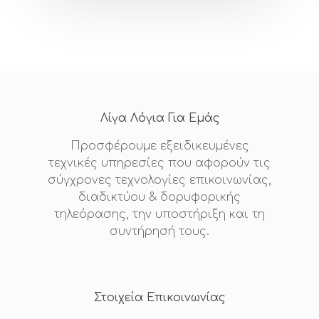
Οπτικές Ίνες
Νέα
Υπηρεσίες Πεδίου
Επικοινωνί
Υποστήριξη Υποδο
Fiber To The X
Λίγα Λόγια Για Εμάς
Λύσεις Τεχνολογίας
Προσφέρουμε εξειδικευμένες
τεχνικές υπηρεσίες που αφορούν τις
Οικιακοί Πελάτες
σύγχρονες τεχνολογίες επικοινωνίας,
διαδικτύου & δορυφορικής
τηλεόρασης, την υποστήριξη και τη
συντήρησή τους.
Στοιχεία Επικοινωνίας