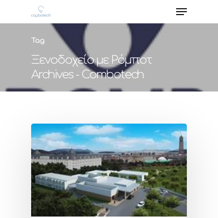
Tag
Ξενοδοχείο με Ρόμποτ
Archives - Combotech
Hit enter to search or ESC to close