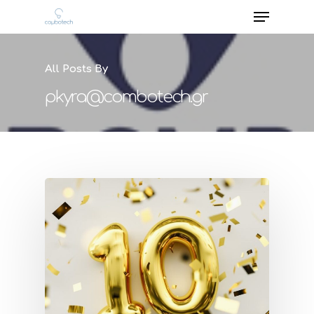
All Posts By
pkyra@combotech.gr
Hit enter to search or ESC to close