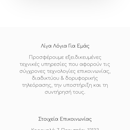
Οπτικές Ίνες
Νέα
Υπηρεσίες Πεδίου
Επικοινωνί
Υποστήριξη Υποδο
Fiber To The X
Λίγα Λόγια Για Εμάς
Λύσεις Τεχνολογίας
Προσφέρουμε εξειδικευμένες
τεχνικές υπηρεσίες που αφορούν τις
Οικιακοί Πελάτες
σύγχρονες τεχνολογίες επικοινωνίας,
διαδικτύου & δορυφορικής
τηλεόρασης, την υποστήριξη και τη
συντήρησή τους.
Στοιχεία Επικοινωνίας