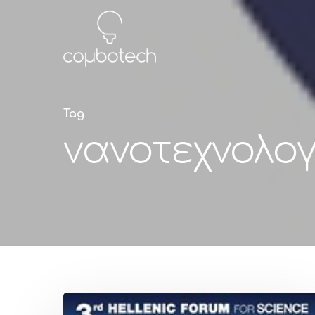
Tag
νανοτεχνολογ
Hit enter to search or ESC to close