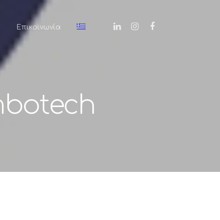
α
Επικοινωνία
mbotech