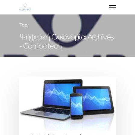
Tag
Ψηφιακή Οικονομία Archives
- Combotech
Hit enter to search or ESC to close