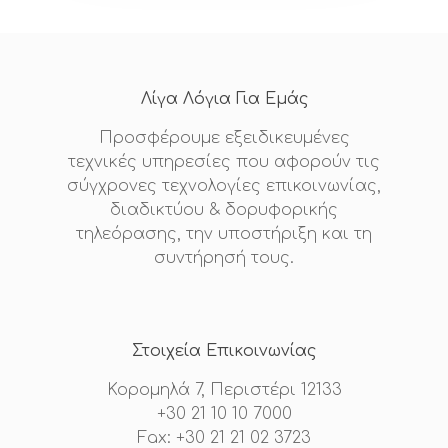
Υπηρεσίες Πεδίου
Επικοινωνί
Υποστήριξη Υποδο
Λίγα Λόγια Για Εμάς
Fiber To The X
Προσφέρουμε εξειδικευμένες
τεχνικές υπηρεσίες που αφορούν τις
Λύσεις Τεχνολογίας
σύγχρονες τεχνολογίες επικοινωνίας,
διαδικτύου & δορυφορικής
Οικιακοί Πελάτες
τηλεόρασης, την υποστήριξη και τη
συντήρησή τους.
Στοιχεία Επικοινωνίας
Κορομηλά 7, Περιστέρι 12133
+30 21 10 10 7000
Fax: +30 21 21 02 3723