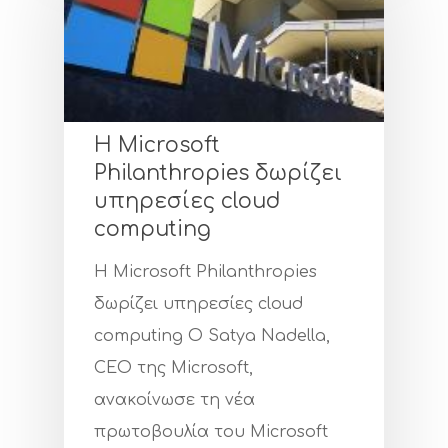
Πιστοποιήσ
Υπηρεσίες
Οπτικές Ίνες
Νέα
Η Microsoft
Υπηρεσίες Πεδίου
Επικοινωνί
Philanthropies δωρίζει
υπηρεσίες cloud
Υποστήριξη Υποδο
computing
Fiber To The X
Η Microsoft Philanthropies
Λύσεις Τεχνολογίας
δωρίζει υπηρεσίες cloud
computing Ο Satya Nadella,
Οικιακοί Πελάτες
CEO της Microsoft,
ανακοίνωσε τη νέα
πρωτοβουλία του Microsoft